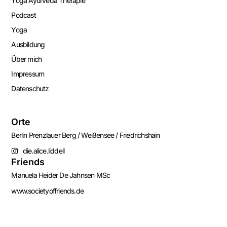
Yoga Ayurveda Therapie
Podcast
Yoga
Ausbildung
Über mich
Impressum
Datenschutz
Orte
Berlin Prenzlauer Berg / Weißensee / Friedrichshain
die.alice.liddell
Friends
Manuela Heider De Jahnsen MSc
www.societyoffriends.de